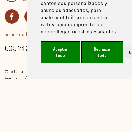
contenidos personalizados y
anuncios adecuados, para
analizar el tráfico en nuestra
web y para comprender de
donde llegan nuestros visitantes.
betarahill@hotmail.com
605 74 26 07
Aceptar
Rechazar
C
todo
todo
© Bettina
Aviso legal
/
Cookies
/
Accesibilidad
Financiado por la Unión Europea - NextGenerationEU